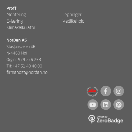
Proff
Montering
Tegninger
E-læring
Vedlikehold
Klimakalkulator
NorDan AS
Stasjonsveien 46
N-4460 Moi
Org nr: 979 776 233
Tlf: +47 51 40 40 00
firmapost@nordan.no