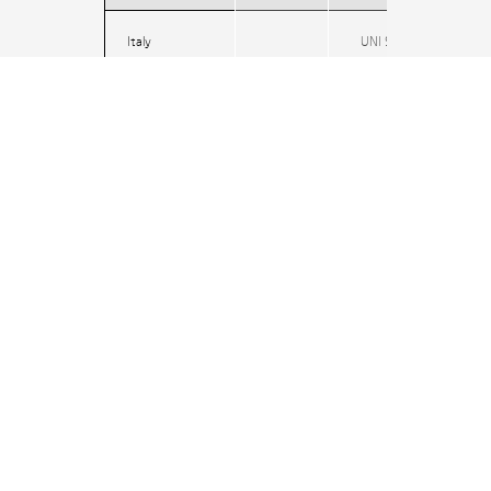
Italy
UNI 9177
Germany
DIN 4102
UK
BS 5867
USA
NFPA 701
IMO
resolution
MSC.307(88)-
Wheelmark
(2010 FTP
Codeland IMO
MSC
/Circ.1102
Acoustic
Absorption