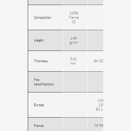
100%
Composition
Trevira
CS
148
Weight
gr/m²
0,31
Thickness
EN ISO 5084
mm
Fire
classifications
UNE EN
Europe
13501
EN 13773
France
NF P92-503