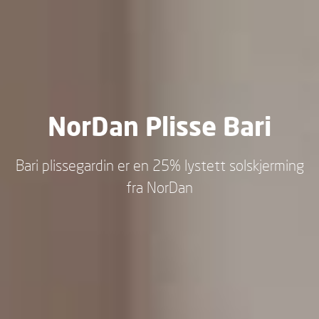
NorDan Plisse Bari
Bari plissegardin er en 25% lystett solskjerming
fra NorDan