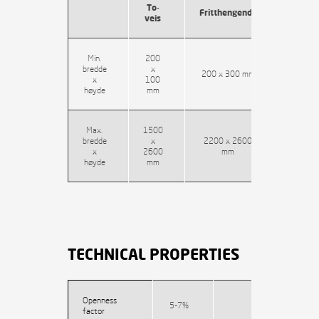
To-
Fritthengende
veis
Min.
200
bredde
x
200 x 300 mm
x
100
høyde
mm
Max.
1500
bredde
x
2200 x 2600
x
2600
mm
høyde
mm
TECHNICAL PROPERTIES
Openness
5-7%
factor