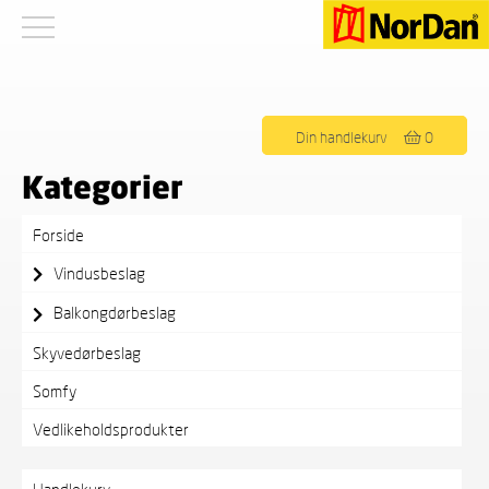
Viser alle 42 resultater
Din handlekurv
0
Kategorier
Forside
Vindusbeslag
Balkongdørbeslag
Skyvedørbeslag
Somfy
Vedlikeholdsprodukter
Handlekurv