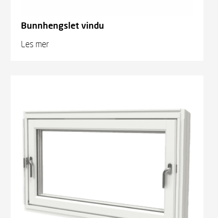
Bunnhengslet vindu
Les mer