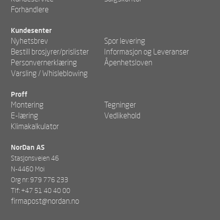
Forhandlere
Kundesenter
Nyhetsbrev
Spor levering
Bestill brosjyrer/prislister
Informasjon og Leveranser
Personvernerklæring
Åpenhetsloven
Varsling / Whisleblowing
Proff
Montering
Tegninger
E-læring
Vedlikehold
Klimakalkulator
NorDan AS
Stasjonsveien 46
N-4460 Moi
Org nr: 979 776 233
Tlf: +47 51 40 40 00
firmapost@nordan.no