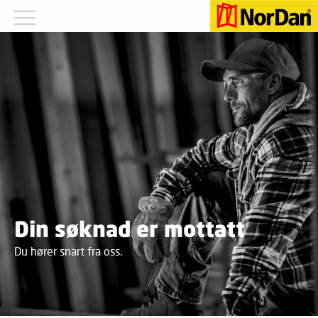
Din søknad er mottatt
Du hører snart fra oss.