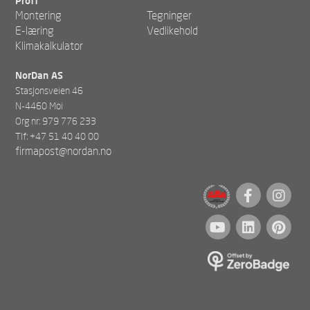
Proff
Montering
Tegninger
E-læring
Vedlikehold
Klimakalkulator
NorDan AS
Stasjonsveien 46
N-4460 Moi
Org nr: 979 776 233
Tlf: +47 51 40 40 00
firmapost@nordan.no