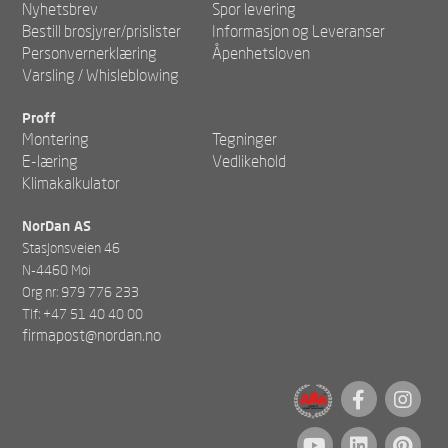
Nyhetsbrev
Spor levering
Bestill brosjyrer/prislister
Informasjon og Leveranser
Personvernerklæring
Åpenhetsloven
Varsling / Whisleblowing
Proff
Montering
Tegninger
E-læring
Vedlikehold
Klimakalkulator
NorDan AS
Stasjonsveien 46
N-4460 Moi
Org nr: 979 776 233
Tlf: +47 51 40 40 00
firmapost@nordan.no