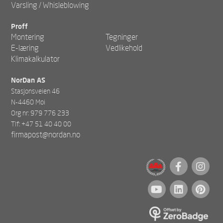
Varsling / Whisleblowing
Proff
Montering
Tegninger
E-læring
Vedlikehold
Klimakalkulator
NorDan AS
Stasjonsveien 46
N-4460 Moi
Org nr: 979 776 233
Tlf: +47 51 40 40 00
firmapost@nordan.no