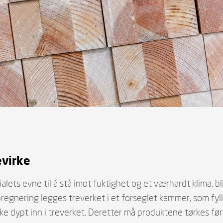
evirke
alets evne til å stå imot fuktighet og et værhardt klima, bl
gnering legges treverket i et forseglet kammer, som fy
ke dypt inn i treverket. Deretter må produktene tørkes før