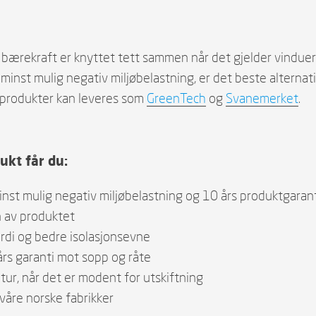
 bærekraft er knyttet tett sammen når det gjelder vinduer
minst mulig negativ miljøbelastning, er det beste alterna
h produkter kan leveres som
GreenTech
og
Svanemerket
.
ukt får du:
st mulig negativ miljøbelastning og 10 års produktgarant
 av produktet
erdi og bedre isolasjonsevne
års garanti mot sopp og råte
etur, når det er modent for utskiftning
 våre norske fabrikker