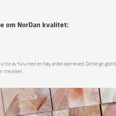
ite om NorDan kvalitet:
vi tre av furu med en høy andel kjerneved. Dette gir god 
 i trevirket.