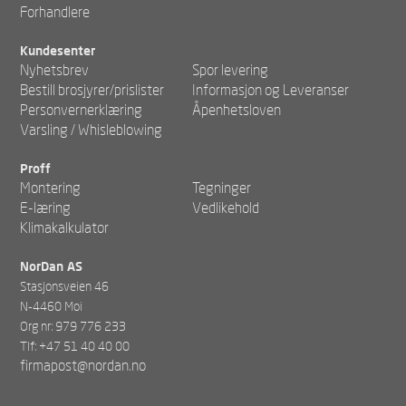
Forhandlere
Kundesenter
Nyhetsbrev
Spor levering
Bestill brosjyrer/prislister
Informasjon og Leveranser
Personvernerklæring
Åpenhetsloven
Varsling / Whisleblowing
Proff
Montering
Tegninger
E-læring
Vedlikehold
Klimakalkulator
NorDan AS
Stasjonsveien 46
N-4460 Moi
Org nr: 979 776 233
Tlf: +47 51 40 40 00
firmapost@nordan.no