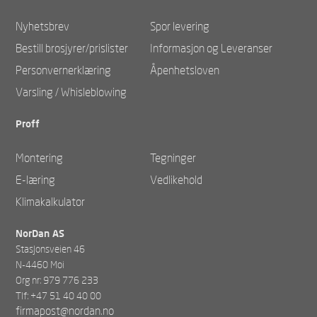
Nyhetsbrev
Spor levering
Bestill brosjyrer/prislister
Informasjon og Leveranser
Personvernerklæring
Åpenhetsloven
Varsling / Whisleblowing
Proff
Montering
Tegninger
E-læring
Vedlikehold
Klimakalkulator
NorDan AS
Stasjonsveien 46
N-4460 Moi
Org nr: 979 776 233
Tlf: +47 51 40 40 00
firmapost@nordan.no