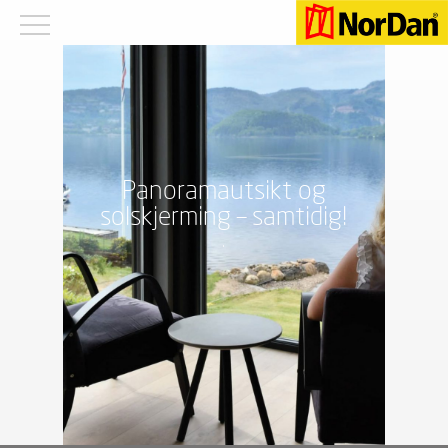
Panoramautsikt og
solskjerming – samtidig!
.