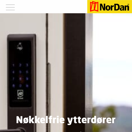
Nøkkelfrie ytterdører