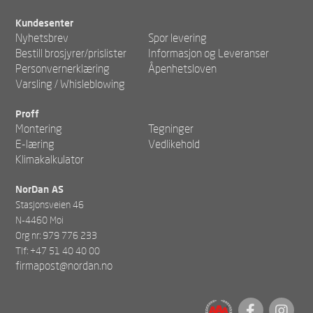
Kundesenter
Nyhetsbrev
Spor levering
Bestill brosjyrer/prislister
Informasjon og Leveranser
Personvernerklæring
Åpenhetsloven
Varsling / Whisleblowing
Proff
Montering
Tegninger
E-læring
Vedlikehold
Klimakalkulator
NorDan AS
Stasjonsveien 46
N-4460 Moi
Org nr: 979 776 233
Tlf: +47 51 40 40 00
firmapost@nordan.no