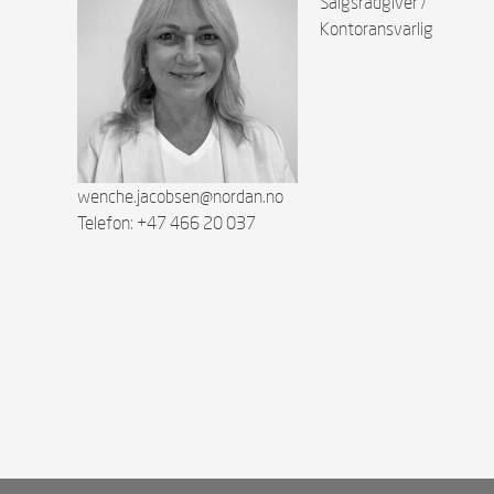
Salgsrådgiver /
Kontoransvarlig
wenche.jacobsen@nordan.no
Telefon: +47 466 20 037