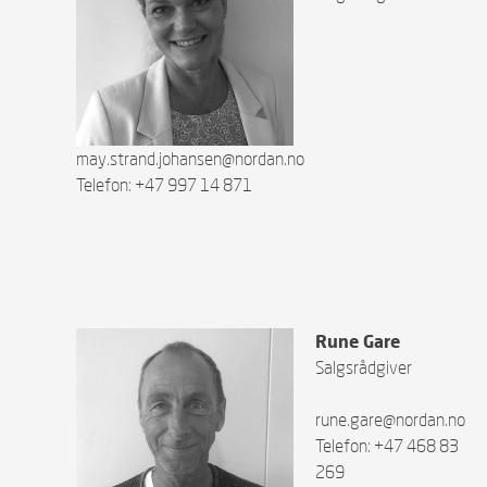
may.strand.johansen@nordan.no
Telefon: +47 997 14 871
Rune Gare
Salgsrådgiver
rune.gare@nordan.no
Telefon: +47 468 83
269