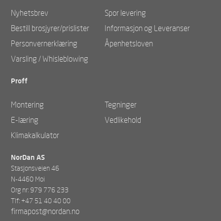
Nyhetsbrev
Spor levering
Bestill brosjyrer/prislister
Informasjon og Leveranser
Personvernerklæring
Åpenhetsloven
Varsling / Whisleblowing
Proff
Montering
Tegninger
E-læring
Vedlikehold
Klimakalkulator
NorDan AS
Stasjonsveien 46
N-4460 Moi
Org nr: 979 776 233
Tlf: +47 51 40 40 00
firmapost@nordan.no