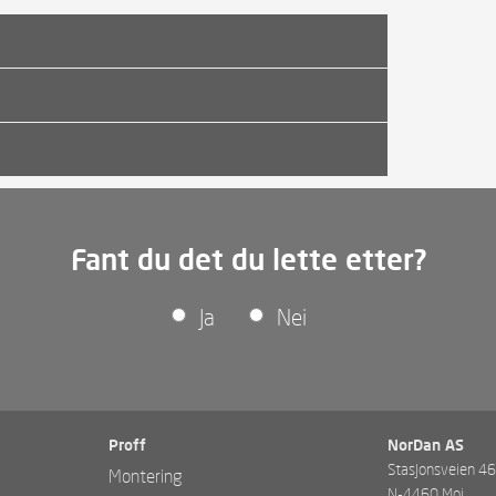
Fant du det du lette etter?
Ja
Nei
Proff
NorDan AS
Stasjonsveien 4
Montering
N-4460 Moi