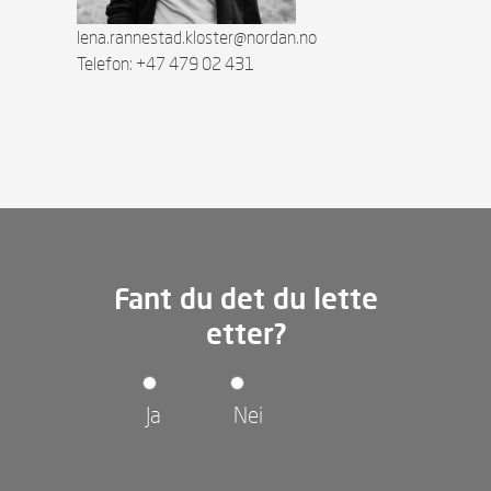
lena.rannestad.kloster@nordan.no
Telefon: +47 479 02 431
Fant du det du lette
etter?
Ja
Nei