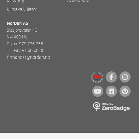
Klimakalkulator
NorDan AS
Stasjonsveien 46
N-4460 Moi
Org nr: 979 776 233
Tlf: +47 51 40 40 00
firmapost@nordan.no