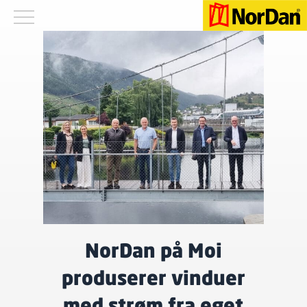
NorDan på Moi
produserer vinduer
med strøm fra eget