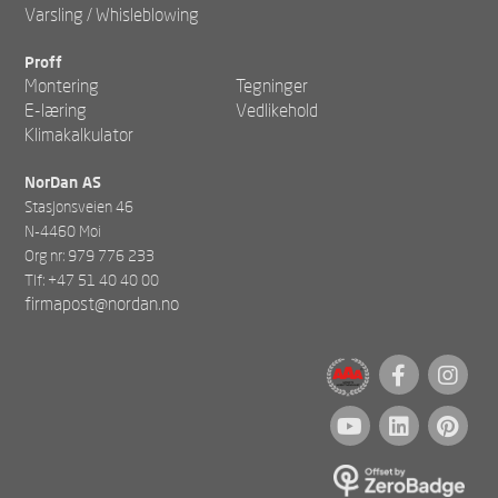
Varsling / Whisleblowing
Proff
Montering
Tegninger
E-læring
Vedlikehold
Klimakalkulator
NorDan AS
Stasjonsveien 46
N-4460 Moi
Org nr: 979 776 233
Tlf: +47 51 40 40 00
firmapost@nordan.no