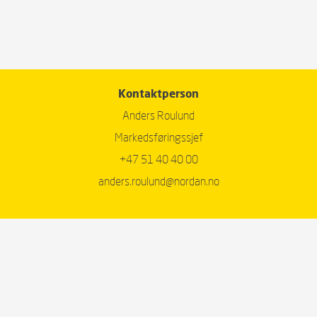
Kontaktperson
Anders Roulund
Markedsføringssjef
+47 51 40 40 00
anders.roulund@nordan.no