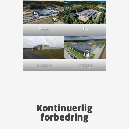
Tanum
Bor
Powodowo
Wolzstyn
Kontinuerlig
forbedring