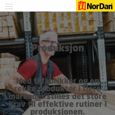
Produksjon
Med ti fabrikker og en
rekke produkter i flere
markeder stilles det store
krav til effektive rutiner i
produksjonen.