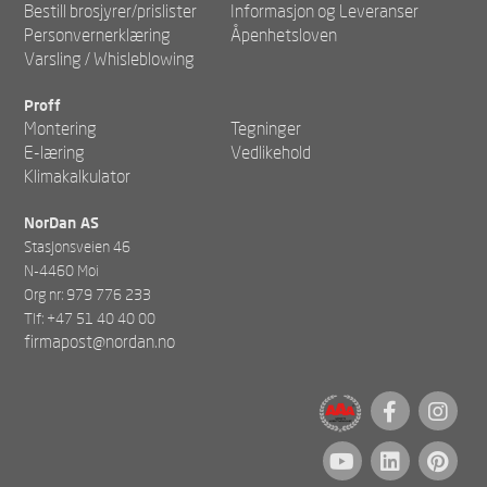
Bestill brosjyrer/prislister
Informasjon og Leveranser
Personvernerklæring
Åpenhetsloven
Varsling / Whisleblowing
Proff
Montering
Tegninger
E-læring
Vedlikehold
Klimakalkulator
NorDan AS
Stasjonsveien 46
N-4460 Moi
Org nr: 979 776 233
Tlf: +47 51 40 40 00
firmapost@nordan.no