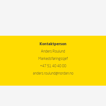
Kontaktperson
Anders Roulund
Markedsføringssjef
+47 51 40 40 00
anders.roulund@nordan.no