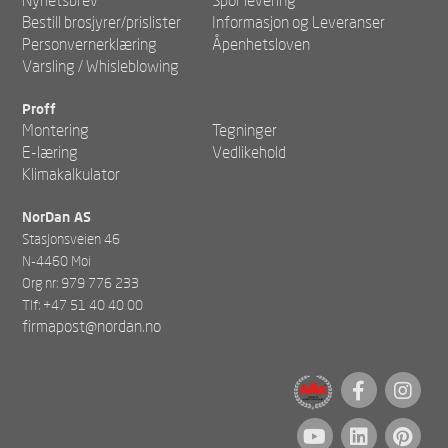
Bestill brosjyrer/prislister
Informasjon og Leveranser
Personvernerklæring
Åpenhetsloven
Varsling / Whisleblowing
Proff
Montering
Tegninger
E-læring
Vedlikehold
Klimakalkulator
NorDan AS
Stasjonsveien 46
N-4460 Moi
Org nr: 979 776 233
Tlf: +47 51 40 40 00
firmapost@nordan.no